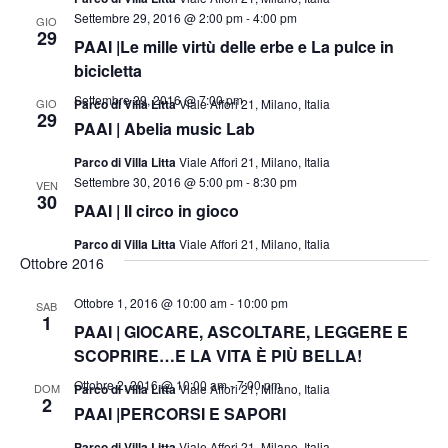
Settembre 29, 2016 @ 2:00 pm
-
4:00 pm
GIO
29
PAAI |Le mille virtù delle erbe e La pulce in
bicicletta
Settembre 29, 2016 @ 7:00 pm
GIO
Parco di Villa Litta
Viale Affori 21, Milano, Italia
29
PAAI | Abelia music Lab
Parco di Villa Litta
Viale Affori 21, Milano, Italia
Settembre 30, 2016 @ 5:00 pm
-
8:30 pm
VEN
30
PAAI | Il circo in gioco
Parco di Villa Litta
Viale Affori 21, Milano, Italia
Ottobre 2016
Ottobre 1, 2016 @ 10:00 am
-
10:00 pm
SAB
1
PAAI | GIOCARE, ASCOLTARE, LEGGERE E
SCOPRIRE…E LA VITA È PIÙ BELLA!
Ottobre 2, 2016 @ 10:00 am
-
7:00 pm
DOM
Parco di Villa Litta
Viale Affori 21, Milano, Italia
2
PAAI |PERCORSI E SAPORI
Parco di Villa Litta
Viale Affori 21, Milano, Italia