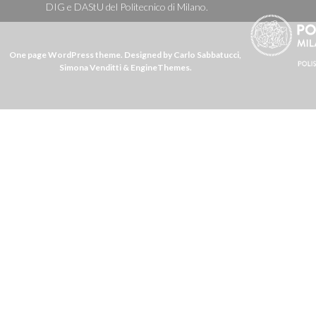
DIG e DAStU del Politecnico di Milano.
One page WordPress theme
. Designed by Carlo Sabbatucci,
Simona Venditti &
EngineThemes
.