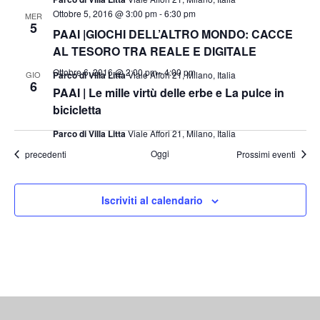
Ottobre 5, 2016 @ 3:00 pm
-
6:30 pm
MER
5
PAAI |GIOCHI DELL’ALTRO MONDO: CACCE
AL TESORO TRA REALE E DIGITALE
Ottobre 6, 2016 @ 2:00 pm
-
4:00 pm
GIO
Parco di Villa Litta
Viale Affori 21, Milano, Italia
6
PAAI | Le mille virtù delle erbe e La pulce in
bicicletta
Parco di Villa Litta
Viale Affori 21, Milano, Italia
Eventi
Oggi
precedenti
Prossimi eventi
Iscriviti al calendario