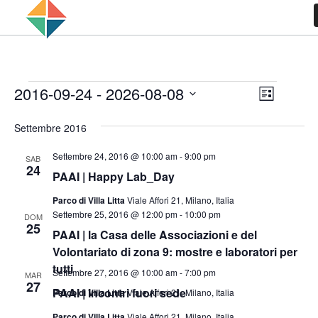
Eventi
Viste
Event
2016-09-24
 - 
2026-08-08
Lista
Viste
Navig
Seleziona
Naviga
Settembre 2016
la
data.
Settembre 24, 2016 @ 10:00 am
-
9:00 pm
SAB
24
PAAI | Happy Lab_Day
Parco di Villa Litta
Viale Affori 21, Milano, Italia
Settembre 25, 2016 @ 12:00 pm
-
10:00 pm
DOM
25
PAAI | la Casa delle Associazioni e del
Volontariato di zona 9: mostre e laboratori per
tutti
Settembre 27, 2016 @ 10:00 am
-
7:00 pm
MAR
27
PAAI | Incontri fuori sede
Parco di Villa Litta
Viale Affori 21, Milano, Italia
Parco di Villa Litta
Viale Affori 21, Milano, Italia