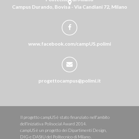
Campus Durando, Bovisa - Via Candiani 72, Milano
www.facebook.com/campUS.polimi
progettocampus@polimi.it
Il progetto campUS è stato finanziato nell'ambito
dell'iniziativa Polisocial Award 2014.
campUS è un progetto dei Dipartimenti Design,
DIG e DAStU del Politecnico di Milano.